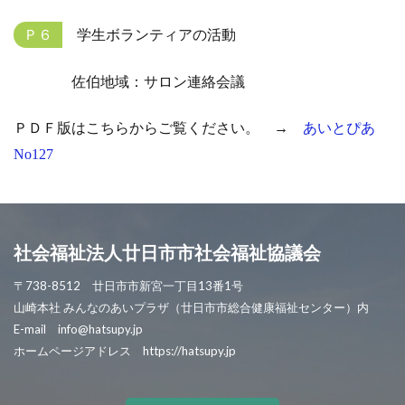
Ｐ６
学生ボランティアの活動
佐伯地域：サロン連絡会議
ＰＤＦ版はこちらからご覧ください。 →
あいとぴあ
No127
社会福祉法人廿日市市社会福祉協議会
〒738-8512 廿日市市新宮一丁目13番1号
山崎本社 みんなのあいプラザ（廿日市市総合健康福祉センター）内
E-mail info@hatsupy.jp
ホームページアドレス https://hatsupy.jp