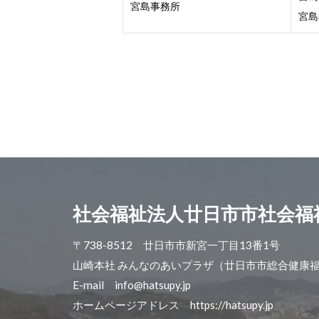
宮島事務所
宮島
社会福祉法人廿日市市社会福
〒738-8512 廿日市市新宮一丁目13番1号
山崎本社 みんなのあいプラザ（廿日市市総合健康
E-mail info@hatsupy.jp
ホームページアドレス https://hatsupy.jp