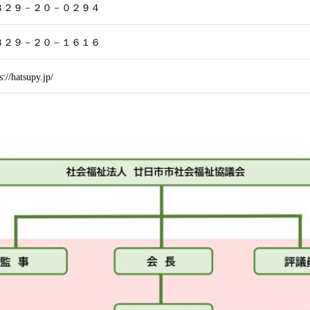
８２９－２０－０２９４
８２９－２０－１６１６
s://hatsupy.jp/