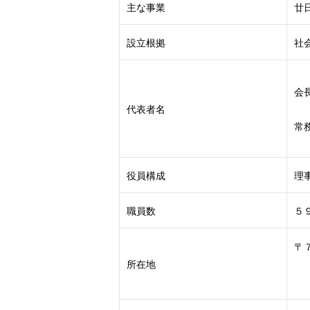
主な事業
廿
設立根拠
社
会
代表者名
常
役員構成
理
職員数
５
〒
所在地
山