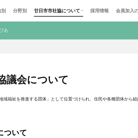
事業計画・報告
後援名義使用申請
廿日市市社協の広報紙
的別
分野別
廿日市市社協について
採用情報
会員加入
事業計画・報告
後援名義使用申請
廿日市市社協の広報紙
ぴあ
協議会について
「地域福祉を推進する団体」として位置づけられ、住民や各種団体から
について