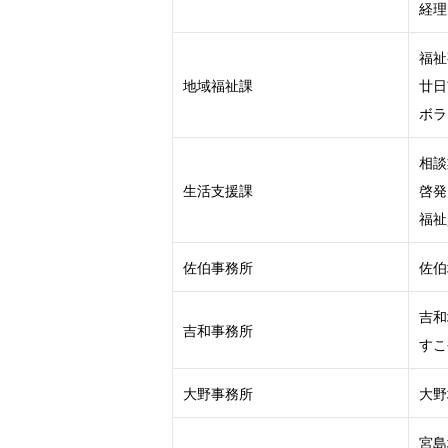
経理
福祉
地域福祉課
廿日
ボラ
相談
生活支援課
啓発
福祉
佐伯事務所
佐伯
吉和
吉和事務所
すこ
大野事務所
大野
宮島