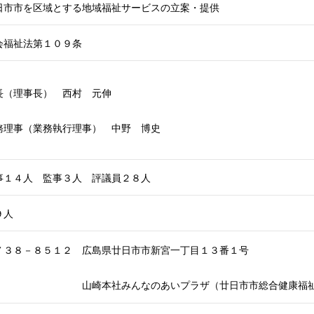
日市市を区域とする地域福祉サービスの立案・提供
会福祉法第１０９条
長（理事長） 西村 元伸
務理事（業務執行理事） 中野 博史
事１４人 監事３人 評議員２８人
９人
７３８－８５１２ 広島県廿日市市新宮一丁目１３番１号
崎本社みんなのあいプラザ（廿日市市総合健康福祉セ