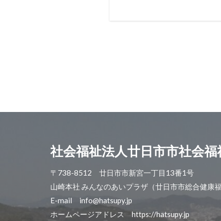
社会福祉法人廿日市市社会福
〒738-8512 廿日市市新宮一丁目13番1号
山崎本社 みんなのあいプラザ（廿日市市総合健康
E-mail info@hatsupy.jp
ホームページアドレス https://hatsupy.jp