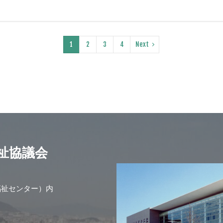
1
2
3
4
Next
祉協議会
福祉センター）内