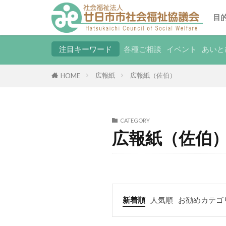
目
注目キーワード
各種ご相談
イベント
あいと
広報紙
広報紙（佐伯）
HOME
CATEGORY
広報紙（佐伯
新着順
人気順
お勧めカテゴ
ボランティ