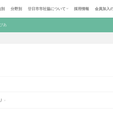
事業計画・報告
後援名義使用申請
廿日市市社協の広報紙
的別
分野別
廿日市市社協について
採用情報
会員加入
事業計画・報告
後援名義使用申請
廿日市市社協の広報紙
ぴあ
）
リ
ア