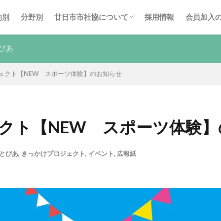
事業計画・報告
後援名義使用申請
廿日市市社協の広報紙
的別
分野別
廿日市市社協について
採用情報
会員加入
事業計画・報告
後援名義使用申請
廿日市市社協の広報紙
ぴあ
ェクト【NEW スポーツ体験】のお知らせ
クト【NEW スポーツ体験】
とぴあ
,
きっかけプロジェクト
,
イベント
,
広報紙