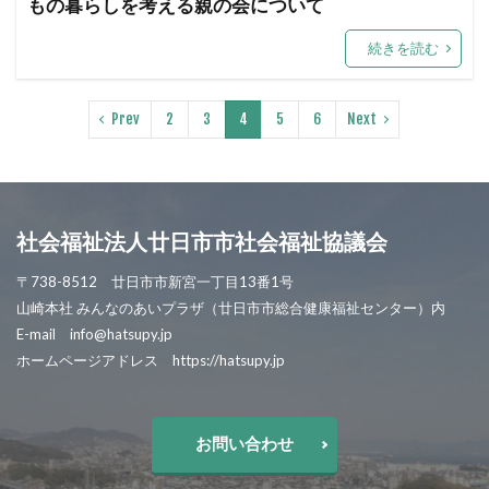
もの暮らしを考える親の会について
続きを読む
Prev
2
3
4
5
6
Next
社会福祉法人廿日市市社会福祉協議会
〒738-8512 廿日市市新宮一丁目13番1号
山崎本社 みんなのあいプラザ（廿日市市総合健康福祉センター）内
E-mail info@hatsupy.jp
ホームページアドレス https://hatsupy.jp
お問い合わせ