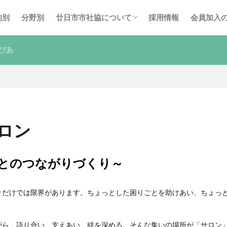
事業計画・報告
後援名義使用申請
廿日市市社協の広報紙
的別
分野別
廿日市市社協について
採用情報
会員加入
事業計画・報告
後援名義使用申請
廿日市市社協の広報紙
ぴあ
ロン
とのつながりづくり～
りだけでは限界があります。ちょっとした困りごとを助けあい、ちょっ
がら、語り合い、支えあい、絆を深める。そんな集いの場所が「サロン