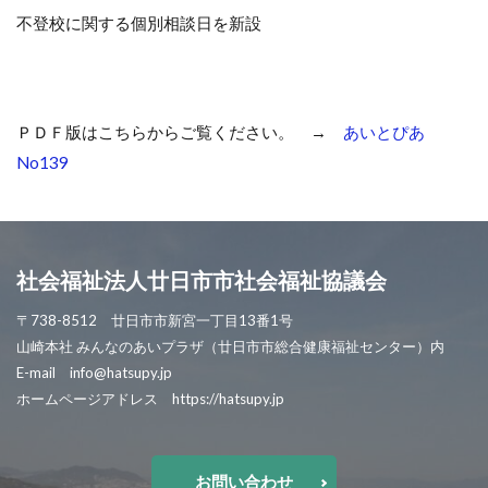
不登校に関する個別相談日を新設
ＰＤＦ版はこちらからご覧ください。 →
あいとぴあ
No139
社会福祉法人廿日市市社会福祉協議会
〒738-8512 廿日市市新宮一丁目13番1号
山崎本社 みんなのあいプラザ（廿日市市総合健康福祉センター）内
E-mail info@hatsupy.jp
ホームページアドレス https://hatsupy.jp
お問い合わせ